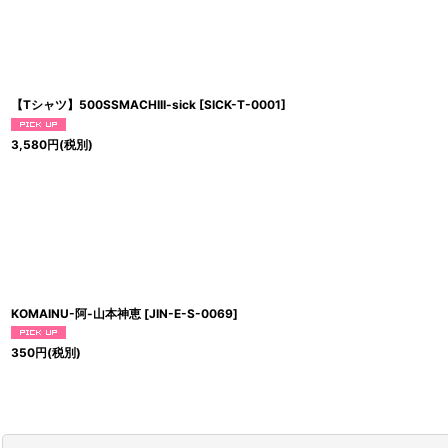
【Tシャツ】500SSMACHIII-sick
[
SICK-T-0001
]
3,580
円
(税別)
KOMAINU-阿-山本神恵
[
JIN-E-S-0069
]
350
円
(税別)