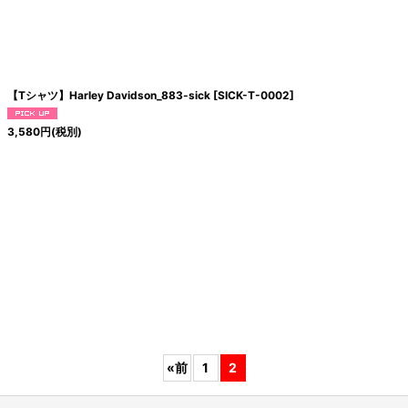
絞り込む
【Tシャツ】Harley Davidson_883-sick
[
SICK-T-0002
]
3,580
円
(税別)
«
前
1
2