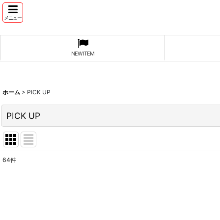
メニュー
NEW ITEM
ホーム
>
PICK UP
PICK UP
64
件
表示数
:
並び順
: