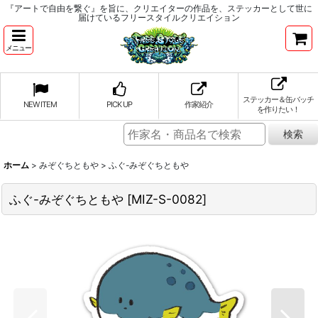
『アートで自由を繋ぐ』を旨に、クリエイターの作品を、ステッカーとして世に
届けているフリースタイルクリエイション
メニュー
ステッカー＆缶バッチ
NEW ITEM
PICK UP
作家紹介
を作りたい！
ホーム
>
みぞぐちともや
>
ふぐ-みぞぐちともや
ふぐ-みぞぐちともや
[
MIZ-S-0082
]