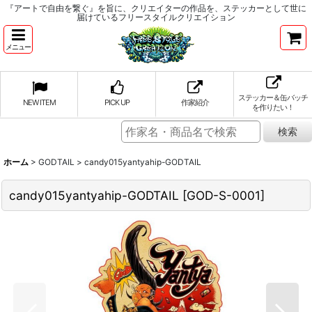
『アートで自由を繋ぐ』を旨に、クリエイターの作品を、ステッカーとして世に
届けているフリースタイルクリエイション
メニュー
ステッカー＆缶バッチ
NEW ITEM
PICK UP
作家紹介
を作りたい！
ホーム
>
GODTAIL
>
candy015yantyahip-GODTAIL
candy015yantyahip-GODTAIL
[
GOD-S-0001
]