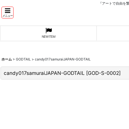
『アートで自由を
メニュー
NEW ITEM
ホーム
>
GODTAIL
>
candy017samuraiJAPAN-GODTAIL
candy017samuraiJAPAN-GODTAIL
[
GOD-S-0002
]