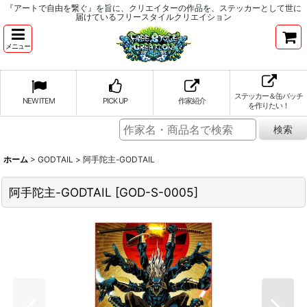
『アートで自由を繋ぐ』を旨に、クリエイターの作品を、ステッカーとして世に
届けているフリースタイルクリエイション
メニュー
ステッカー＆缶バッチ
NEW ITEM
PICK UP
作家紹介
を作りたい！
ホーム
>
GODTAIL
>
阿手陀主-GODTAIL
阿手陀主-GODTAIL
[
GOD-S-0005
]