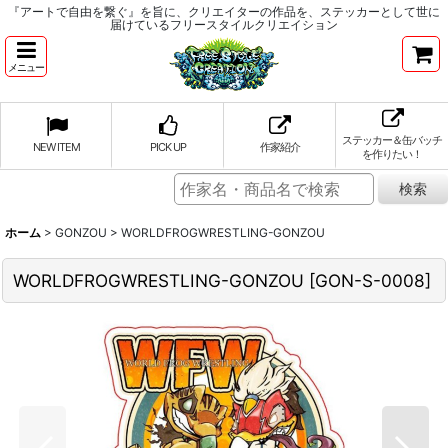
『アートで自由を繋ぐ』を旨に、クリエイターの作品を、ステッカーとして世に
届けているフリースタイルクリエイション
メニュー
ステッカー＆缶バッチ
NEW ITEM
PICK UP
作家紹介
を作りたい！
ホーム
>
GONZOU
>
WORLDFROGWRESTLING-GONZOU
WORLDFROGWRESTLING-GONZOU
[
GON-S-0008
]