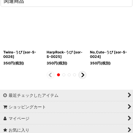
関連商品
Twins-うび
[
sor-S-
HarpRock-うび
[
sor-
No,Cute-うび
[
sor-S-
0026
]
S-0025
]
0024
]
350
円
(税別)
350
円
(税別)
350
円
(税別)
最近チェックしたアイテム
ショッピングカート
マイページ
お気に入り