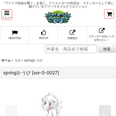
『アートで自由を繋ぐ』を旨に、クリエイターの作品を、ステッカーとして世に
届けているフリースタイルクリエイション
メニュー
ステッカー＆缶バッチ
NEW ITEM
PICK UP
作家紹介
を作りたい！
ホーム
>
うび
>
spring))-うび
spring))-うび
[
sor-S-0027
]