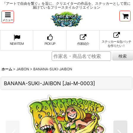
『アートで自由を繋ぐ』を旨に、クリエイターの作品を、ステッカーとして世に
届けているフリースタイルクリエイション
メニュー
ステッカー＆缶バッチ
NEW ITEM
PICK UP
作家紹介
を作りたい！
ホーム
>
JAIBON
>
BANANA-SUKI-JAIBON
BANANA-SUKI-JAIBON
[
Jai-M-0003
]