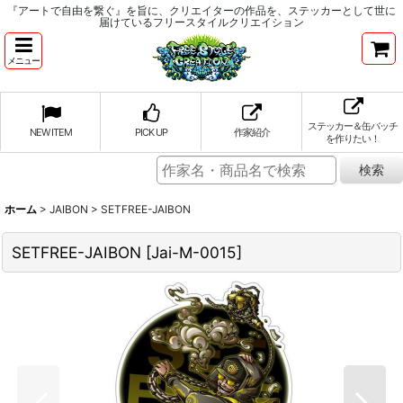
『アートで自由を繋ぐ』を旨に、クリエイターの作品を、ステッカーとして世に
届けているフリースタイルクリエイション
メニュー
ステッカー＆缶バッチ
NEW ITEM
PICK UP
作家紹介
を作りたい！
ホーム
>
JAIBON
>
SETFREE-JAIBON
SETFREE-JAIBON
[
Jai-M-0015
]