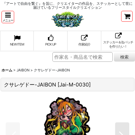
『アートで自由を繋ぐ』を旨に、クリエイターの作品を、ステッカーとして世に
届けているフリースタイルクリエイション
メニュー
ステッカー＆缶バッチ
NEW ITEM
PICK UP
作家紹介
を作りたい！
ホーム
>
JAIBON
>
クサレゲドー-JAIBON
クサレゲドー-JAIBON
[
Jai-M-0030
]