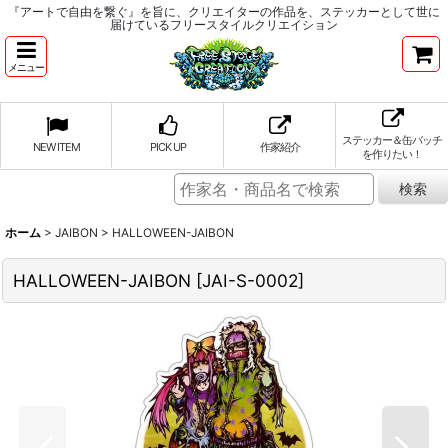
『アートで自由を繋ぐ』を旨に、クリエイターの作品を、ステッカーとして世に
届けているフリースタイルクリエイション
メニュー
ステッカー＆缶バッチ
NEW ITEM
PICK UP
作家紹介
を作りたい！
ホーム
>
JAIBON
>
HALLOWEEN-JAIBON
HALLOWEEN-JAIBON
[
JAI-S-0002
]