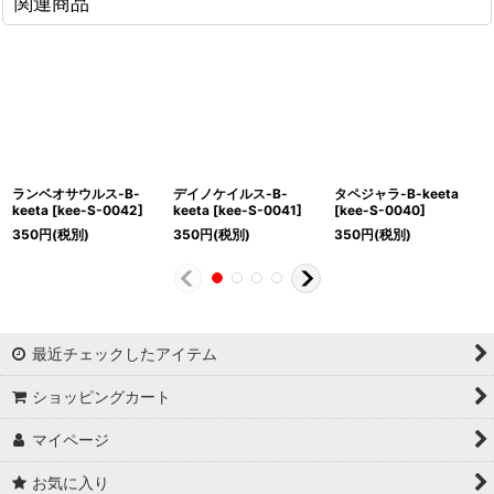
関連商品
ランベオサウルス-B-
デイノケイルス-B-
タペジャラ-B-keeta
keeta
[
kee-S-0042
]
keeta
[
kee-S-0041
]
[
kee-S-0040
]
350
円
(税別)
350
円
(税別)
350
円
(税別)
最近チェックしたアイテム
ショッピングカート
マイページ
お気に入り