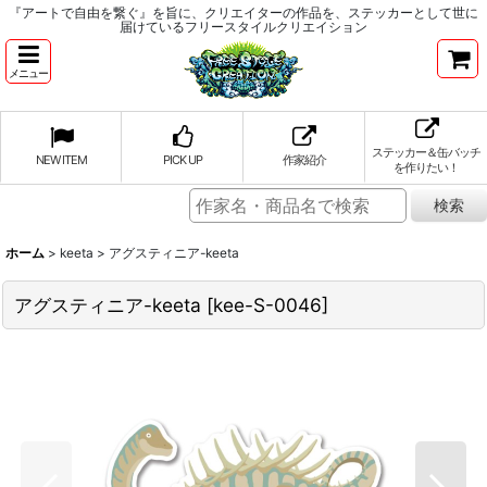
『アートで自由を繋ぐ』を旨に、クリエイターの作品を、ステッカーとして世に
届けているフリースタイルクリエイション
メニュー
ステッカー＆缶バッチ
NEW ITEM
PICK UP
作家紹介
を作りたい！
ホーム
>
keeta
>
アグスティニア-keeta
アグスティニア-keeta
[
kee-S-0046
]