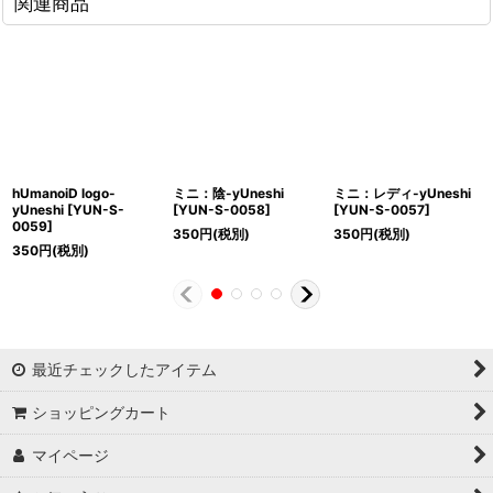
関連商品
hUmanoiD logo-
ミニ：陰-yUneshi
ミニ：レディ-yUneshi
yUneshi
[
YUN-S-
[
YUN-S-0058
]
[
YUN-S-0057
]
0059
]
350
円
(税別)
350
円
(税別)
350
円
(税別)
最近チェックしたアイテム
ショッピングカート
マイページ