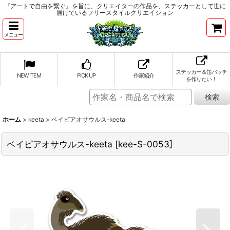
『アートで自由を繋ぐ』を旨に、クリエイターの作品を、ステッカーとして世に
届けているフリースタイルクリエイション
メニュー
ステッカー＆缶バッチ
NEW ITEM
PICK UP
作家紹介
を作りたい！
ホーム
>
keeta
>
ベイピアオサウルス-keeta
ベイピアオサウルス-keeta
[
kee-S-0053
]