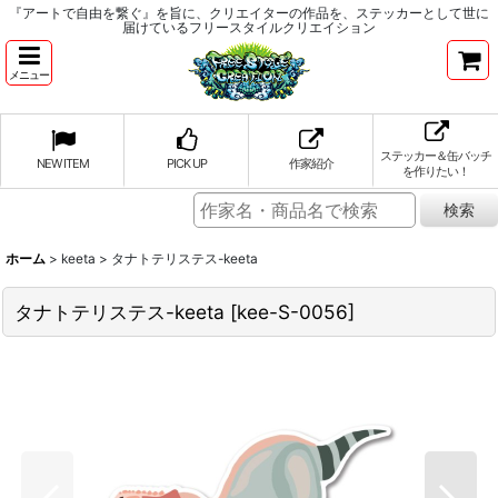
『アートで自由を繋ぐ』を旨に、クリエイターの作品を、ステッカーとして世に
届けているフリースタイルクリエイション
メニュー
ステッカー＆缶バッチ
NEW ITEM
PICK UP
作家紹介
を作りたい！
ホーム
>
keeta
>
タナトテリステス-keeta
タナトテリステス-keeta
[
kee-S-0056
]