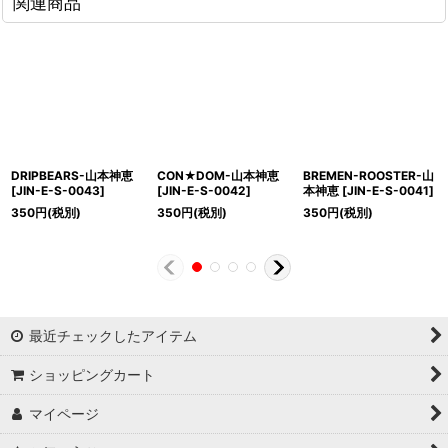
関連商品
DRIPBEARS-山本神恵
CON★DOM-山本神恵
BREMEN-ROOSTER-山
[
JIN-E-S-0043
]
[
JIN-E-S-0042
]
本神恵
[
JIN-E-S-0041
]
350
円
(税別)
350
円
(税別)
350
円
(税別)
最近チェックしたアイテム
ショッピングカート
マイページ