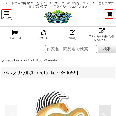
『アートで自由を繋ぐ』を旨に、クリエイターの作品を、ステッカーとして世に
届けているフリースタイルクリエイション
メニュー
ステッカー＆缶バッチ
NEW ITEM
PICK UP
作家紹介
を作りたい！
ホーム
>
keeta
>
バハダサウルス-keeta
バハダサウルス-keeta
[
kee-S-0059
]