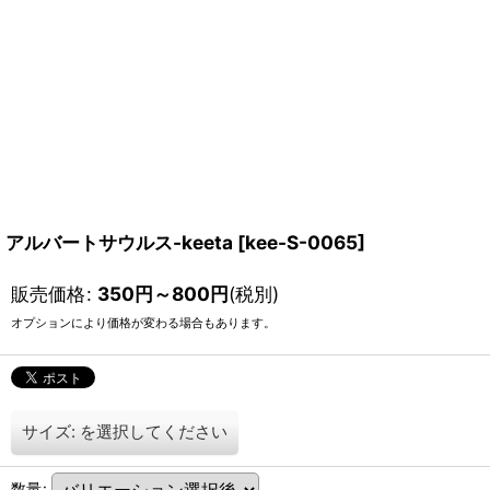
アルバートサウルス-keeta
[
kee-S-0065
]
販売価格
:
350
円
～800
円
(税別)
オプションにより価格が変わる場合もあります。
サイズ:
を選択してください
数量
: