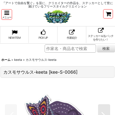
『アートで自由を繋ぐ』を旨に、クリエイターの作品を、ステッカーとして世に
届けているフリースタイルクリエイション
メニュー
ステッカー＆缶バッチ
NEW ITEM
PICK UP
作家紹介
を作りたい！
ホーム
>
keeta
>
カスモサウルス-keeta
カスモサウルス-keeta
[
kee-S-0066
]