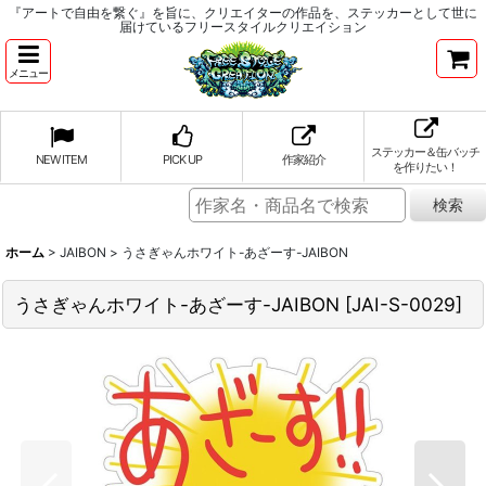
『アートで自由を繋ぐ』を旨に、クリエイターの作品を、ステッカーとして世に
届けているフリースタイルクリエイション
メニュー
ステッカー＆缶バッチ
NEW ITEM
PICK UP
作家紹介
を作りたい！
ホーム
>
JAIBON
>
うさぎゃんホワイト-あざーす-JAIBON
うさぎゃんホワイト-あざーす-JAIBON
[
JAI-S-0029
]