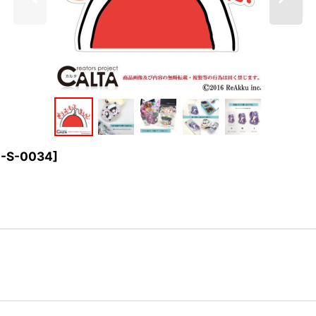
I-S-0034
]