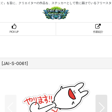
繋ぐ』を旨に、クリエイターの作品を、ステッカーとして世に届けているフリースタ
PICK UP
作家紹介
N
[
JAI-S-0061
]