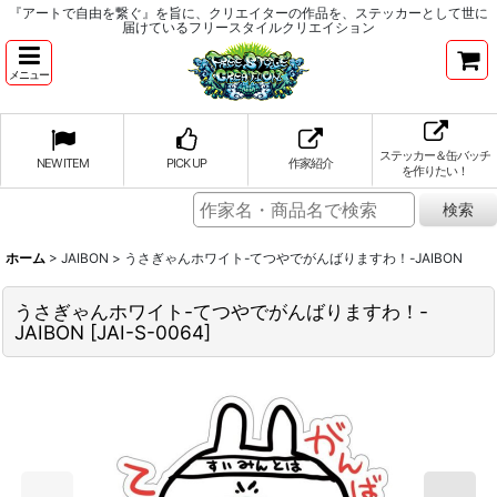
『アートで自由を繋ぐ』を旨に、クリエイターの作品を、ステッカーとして世に
届けているフリースタイルクリエイション
メニュー
ステッカー＆缶バッチ
NEW ITEM
PICK UP
作家紹介
を作りたい！
ホーム
>
JAIBON
>
うさぎゃんホワイト-てつやでがんばりますわ！-JAIBON
うさぎゃんホワイト-てつやでがんばりますわ！-
JAIBON
[
JAI-S-0064
]