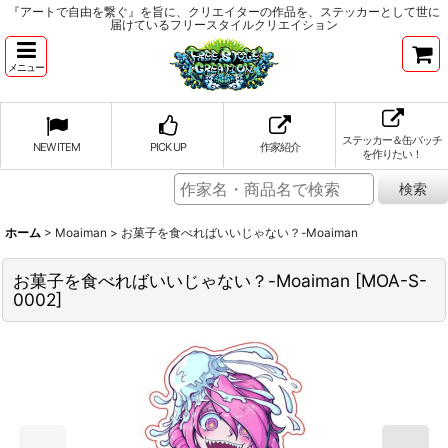
『アートで自由を繋ぐ』を旨に、クリエイターの作品を、ステッカーとして世に
届けているフリースタイルクリエイション
メニュー
ステッカー＆缶バッチ
NEW ITEM
PICK UP
作家紹介
を作りたい！
ホーム
>
Moaiman
>
お菓子を食べればいいじゃない？-Moaiman
お菓子を食べればいいじゃない？-Moaiman
[
MOA-S-
0002
]