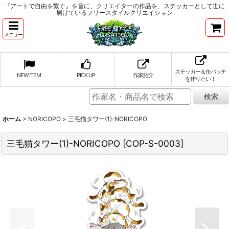
『アートで自由を繋ぐ』を旨に、クリエイターの作品を、ステッカーとして世に
届けているフリースタイルクリエイション
メニュー
ステッカー＆缶バッチ
NEW ITEM
PICK UP
作家紹介
を作りたい！
ホーム
>
NORICOPO
>
三毛猫タワー(1)-NORICOPO
三毛猫タワー(1)-NORICOPO
[
COP-S-0003
]