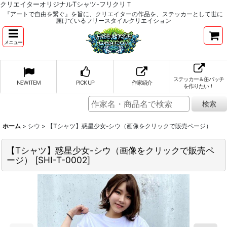
クリエイターオリジナルTシャツ-フリクリＴ
『アートで自由を繋ぐ』を旨に、クリエイターの作品を、ステッカーとして世に
届けているフリースタイルクリエイション
メニュー
ステッカー＆缶バッチ
NEW ITEM
PICK UP
作家紹介
を作りたい！
ホーム
>
シウ
>
【Tシャツ】惑星少女-シウ（画像をクリックで販売ページ）
【Tシャツ】惑星少女-シウ（画像をクリックで販売ペ
ージ）
[
SHI-T-0002
]