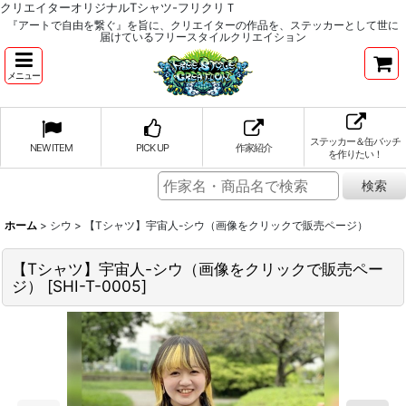
クリエイターオリジナルTシャツ-フリクリＴ
『アートで自由を繋ぐ』を旨に、クリエイターの作品を、ステッカーとして世に
届けているフリースタイルクリエイション
メニュー
ステッカー＆缶バッチ
NEW ITEM
PICK UP
作家紹介
を作りたい！
ホーム
>
シウ
>
【Tシャツ】宇宙人-シウ（画像をクリックで販売ページ）
【Tシャツ】宇宙人-シウ（画像をクリックで販売ペー
ジ）
[
SHI-T-0005
]