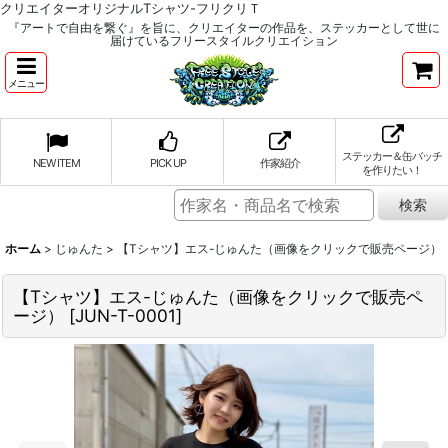
クリエイターオリジナルTシャツ-フリクリＴ
『アートで自由を繋ぐ』を旨に、クリエイターの作品を、ステッカーとして世に
届けているフリースタイルクリエイション
メニュー
ステッカー＆缶バッチ
NEW ITEM
PICK UP
作家紹介
を作りたい！
ホーム
>
じゅんた
>
【Tシャツ】エス-じゅんた（画像をクリックで販売ページ）
【Tシャツ】エス-じゅんた（画像をクリックで販売ペ
ージ）
[
JUN-T-0001
]