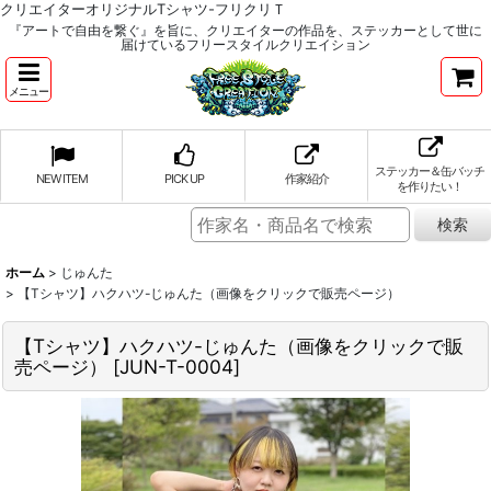
クリエイターオリジナルTシャツ-フリクリＴ
『アートで自由を繋ぐ』を旨に、クリエイターの作品を、ステッカーとして世に
届けているフリースタイルクリエイション
メニュー
ステッカー＆缶バッチ
NEW ITEM
PICK UP
作家紹介
を作りたい！
ホーム
>
じゅんた
>
【Tシャツ】ハクハツ-じゅんた（画像をクリックで販売ページ）
【Tシャツ】ハクハツ-じゅんた（画像をクリックで販
売ページ）
[
JUN-T-0004
]