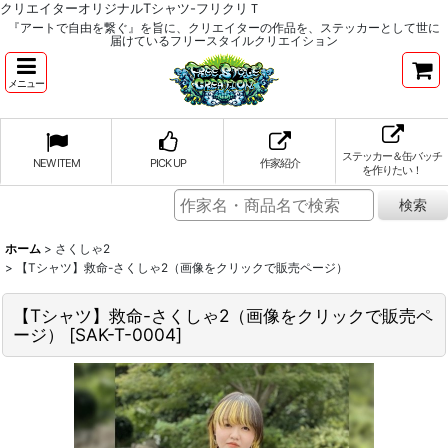
クリエイターオリジナルTシャツ-フリクリＴ
『アートで自由を繋ぐ』を旨に、クリエイターの作品を、ステッカーとして世に
届けているフリースタイルクリエイション
メニュー
ステッカー＆缶バッチ
NEW ITEM
PICK UP
作家紹介
を作りたい！
ホーム
>
さくしゃ2
>
【Tシャツ】救命-さくしゃ2（画像をクリックで販売ページ）
【Tシャツ】救命-さくしゃ2（画像をクリックで販売ペ
ージ）
[
SAK-T-0004
]