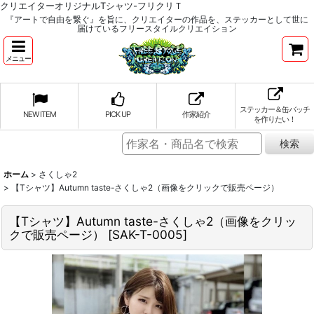
クリエイターオリジナルTシャツ-フリクリＴ
『アートで自由を繋ぐ』を旨に、クリエイターの作品を、ステッカーとして世に
届けているフリースタイルクリエイション
メニュー
ステッカー＆缶バッチ
NEW ITEM
PICK UP
作家紹介
を作りたい！
ホーム
>
さくしゃ2
>
【Tシャツ】Autumn taste-さくしゃ2（画像をクリックで販売ページ）
【Tシャツ】Autumn taste-さくしゃ2（画像をクリッ
クで販売ページ）
[
SAK-T-0005
]