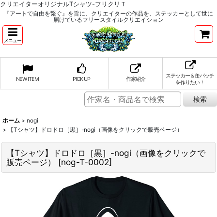
クリエイターオリジナルTシャツ-フリクリＴ
『アートで自由を繋ぐ』を旨に、クリエイターの作品を、ステッカーとして世に
届けているフリースタイルクリエイション
メニュー
ステッカー＆缶バッチ
NEW ITEM
PICK UP
作家紹介
を作りたい！
ホーム
>
nogi
>
【Tシャツ】ドロドロ［黒］-nogi（画像をクリックで販売ページ）
【Tシャツ】ドロドロ［黒］-nogi（画像をクリックで
販売ページ）
[
nog-T-0002
]