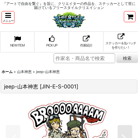
『アートで自由を繋ぐ』を旨に、クリエイターの作品を、ステッカーとして世に
届けているフリースタイルクリエイション
メニュー
ステッカー＆缶バッチ
NEW ITEM
PICK UP
作家紹介
を作りたい！
ホーム
>
山本神恵
>
jeep-山本神恵
jeep-山本神恵
[
JIN-E-S-0001
]