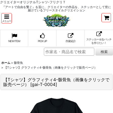
クリエイターオリジナルTシャツ-フリクリＴ
『アートで自由を繋ぐ』を旨に、クリエイターの作品を、ステッカーとして世に
届けているフリースタイルクリエイション
メニュー
ステッカー＆缶バッチ
NEW ITEM
PICK UP
作家紹介
を作りたい！
ホーム
>
骸骨魚
>
【Tシャツ】グラフィティ4-骸骨魚（画像をクリックで販売ページ）
【Tシャツ】グラフィティ4-骸骨魚（画像をクリックで
販売ページ）
[
gai-T-0004
]