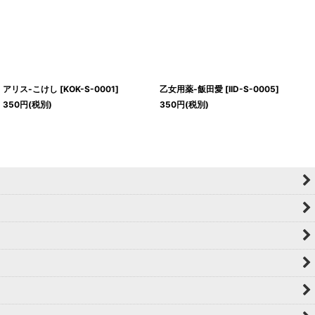
アリス-こけし
[
KOK-S-0001
]
乙女用薬-飯田愛
[
IID-S-0005
]
350
円
(税別)
350
円
(税別)