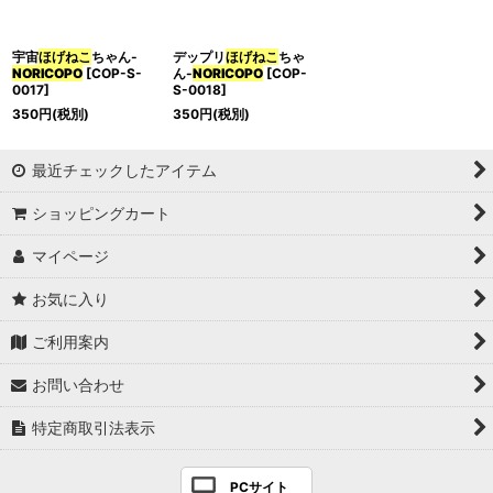
宇宙
ほげねこ
ちゃん-
デップリ
ほげねこ
ちゃ
NORICOPO
[
COP-S-
ん-
NORICOPO
[
COP-
0017
]
S-0018
]
350
円
(税別)
350
円
(税別)
最近チェックしたアイテム
ショッピングカート
マイページ
お気に入り
ご利用案内
お問い合わせ
特定商取引法表示
PCサイト