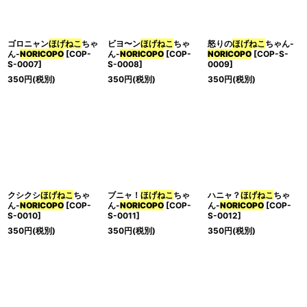
並び順
:
ゴロニャン
ほげねこ
ちゃ
ビヨ〜ン
ほげねこ
ちゃ
怒りの
ほげねこ
ちゃん-
絞り込む
ん-
NORICOPO
[
COP-
ん-
NORICOPO
[
COP-
NORICOPO
[
COP-S-
S-0007
]
S-0008
]
0009
]
350
円
(税別)
350
円
(税別)
350
円
(税別)
クシクシ
ほげねこ
ちゃ
ブニャ！
ほげねこ
ちゃ
ハニャ？
ほげねこ
ちゃ
ん-
NORICOPO
[
COP-
ん-
NORICOPO
[
COP-
ん-
NORICOPO
[
COP-
S-0010
]
S-0011
]
S-0012
]
350
円
(税別)
350
円
(税別)
350
円
(税別)