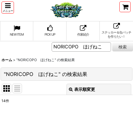
メニュー
ステッカー＆缶バッチ
NEW ITEM
PICK UP
作家紹介
を作りたい！
ホーム
>
"NORICOPO ほげねこ"
の
検索結果
"NORICOPO ほげねこ"
の
検索結果
表示順変更
閉じる
14
件
作家検索
:
表示数
: