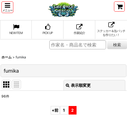
メニュー
ステッカー＆缶バッチ
NEW ITEM
PICK UP
作家紹介
を作りたい！
ホーム
>
fumika
fumika
表示順変更
閉じる
96
件
表示数
:
«
前
1
2
並び順
: