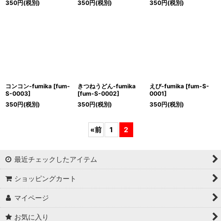
350
円
(税別)
350
円
(税別)
350
円
(税別)
コンコン-fumika
[
fum-
きつねうどん-fumika
えび-fumika
[
fum-S-
S-0003
]
[
fum-S-0002
]
0001
]
350
円
(税別)
350
円
(税別)
350
円
(税別)
«
前
1
2
最近チェックしたアイテム
ショッピングカート
マイページ
お気に入り