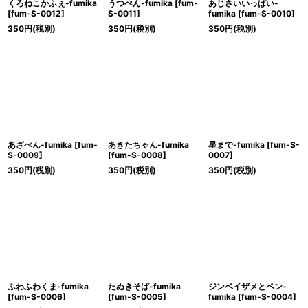
くろねこかふぇ-fumika
うつぺん-fumika
[
fum-
あじさいいっぱい-
[
fum-S-0012
]
S-0011
]
fumika
[
fum-S-0010
]
350
円
(税別)
350
円
(税別)
350
円
(税別)
あざぺん-fumika
[
fum-
あきたちゃん-fumika
星まで-fumika
[
fum-S-
S-0009
]
[
fum-S-0008
]
0007
]
350
円
(税別)
350
円
(税別)
350
円
(税別)
ふわふわくま-fumika
たぬきそば-fumika
ジンベイザメとペン-
[
fum-S-0006
]
[
fum-S-0005
]
fumika
[
fum-S-0004
]