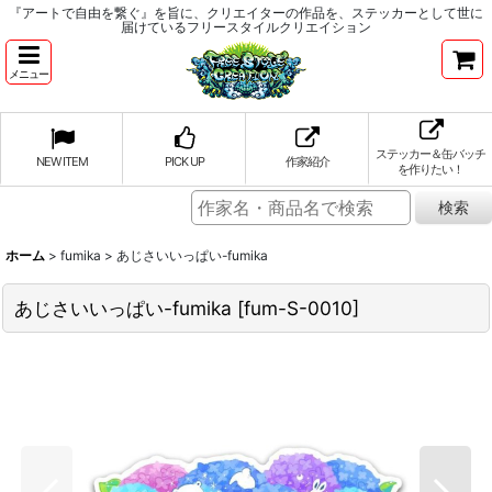
『アートで自由を繋ぐ』を旨に、クリエイターの作品を、ステッカーとして世に
届けているフリースタイルクリエイション
メニュー
ステッカー＆缶バッチ
NEW ITEM
PICK UP
作家紹介
を作りたい！
ホーム
>
fumika
>
あじさいいっぱい-fumika
あじさいいっぱい-fumika
[
fum-S-0010
]