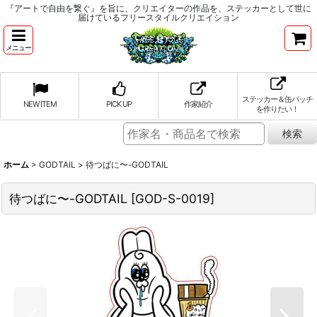
『アートで自由を繋ぐ』を旨に、クリエイターの作品を、ステッカーとして世に
届けているフリースタイルクリエイション
メニュー
ステッカー＆缶バッチ
NEW ITEM
PICK UP
作家紹介
を作りたい！
ホーム
>
GODTAIL
>
待つばに〜-GODTAIL
待つばに〜-GODTAIL
[
GOD-S-0019
]