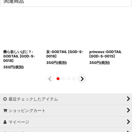
関連商品
幾ら欲しいばに？-
亥-GODTAIL
[
GOD-S-
princess-GODTAIL
GODTAIL
[
GOD-S-
0016
]
[
GOD-S-0015
]
0018
]
350
円
(税別)
350
円
(税別)
350
円
(税別)
最近チェックしたアイテム
ショッピングカート
マイページ