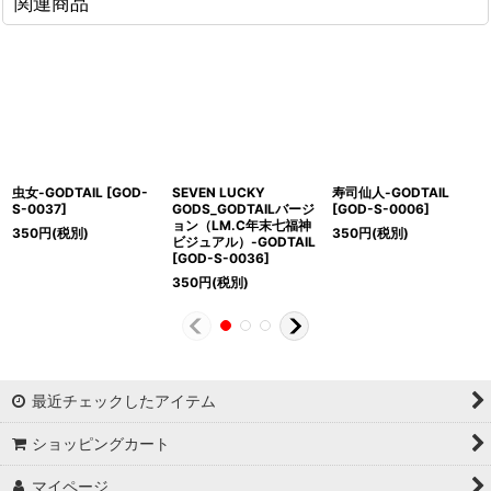
関連商品
虫女-GODTAIL
[
GOD-
SEVEN LUCKY
寿司仙人-GODTAIL
S-0037
]
GODS_GODTAILバージ
[
GOD-S-0006
]
ョン（LM.C年末七福神
350
円
(税別)
350
円
(税別)
ビジュアル）-GODTAIL
[
GOD-S-0036
]
350
円
(税別)
最近チェックしたアイテム
ショッピングカート
マイページ