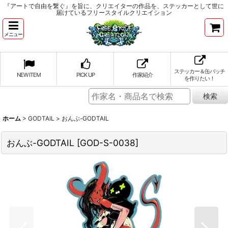
『アートで自由を繋ぐ』を旨に、クリエイターの作品を、ステッカーとして世に
届けているフリースタイルクリエイション
メニュー
ステッカー＆缶バッチ
NEW ITEM
PICK UP
作家紹介
を作りたい！
ホーム
>
GODTAIL
>
おんぶ-GODTAIL
おんぶ-GODTAIL
[
GOD-S-0038
]