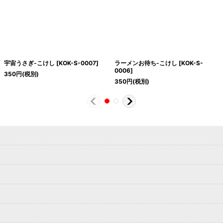
宇宙うさぎ-こけし
[
KOK-S-0007
]
ラーメンお待ち-こけし
[
KOK-S-
0006
]
350
円
(税別)
350
円
(税別)