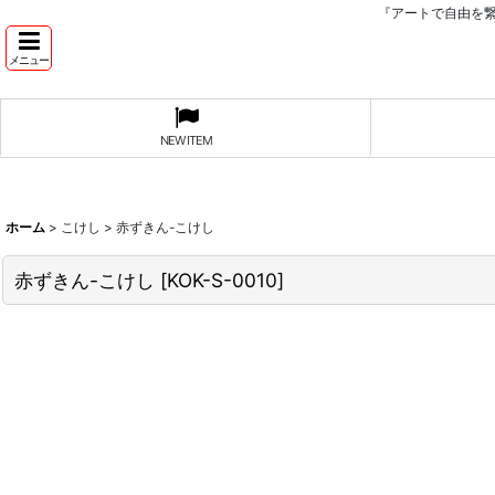
『アートで自由を
メニュー
NEW ITEM
ホーム
>
こけし
>
赤ずきん-こけし
赤ずきん-こけし
[
KOK-S-0010
]