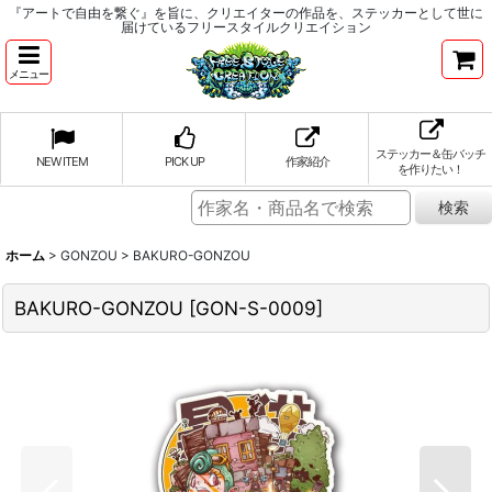
『アートで自由を繋ぐ』を旨に、クリエイターの作品を、ステッカーとして世に
届けているフリースタイルクリエイション
メニュー
ステッカー＆缶バッチ
NEW ITEM
PICK UP
作家紹介
を作りたい！
ホーム
>
GONZOU
>
BAKURO-GONZOU
BAKURO-GONZOU
[
GON-S-0009
]