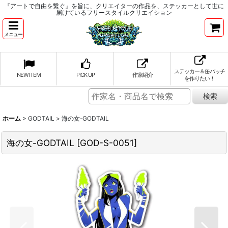
『アートで自由を繋ぐ』を旨に、クリエイターの作品を、ステッカーとして世に
届けているフリースタイルクリエイション
メニュー
ステッカー＆缶バッチ
NEW ITEM
PICK UP
作家紹介
を作りたい！
ホーム
>
GODTAIL
>
海の女-GODTAIL
海の女-GODTAIL
[
GOD-S-0051
]