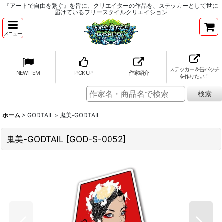
『アートで自由を繋ぐ』を旨に、クリエイターの作品を、ステッカーとして世に
届けているフリースタイルクリエイション
メニュー
ステッカー＆缶バッチ
NEW ITEM
PICK UP
作家紹介
を作りたい！
ホーム
>
GODTAIL
>
鬼美-GODTAIL
鬼美-GODTAIL
[
GOD-S-0052
]