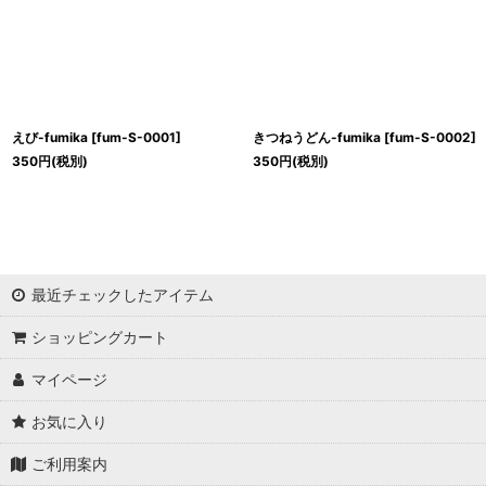
えび-fumika
[
fum-S-0001
]
きつねうどん-fumika
[
fum-S-0002
]
350
円
(税別)
350
円
(税別)
最近チェックしたアイテム
ショッピングカート
マイページ
お気に入り
ご利用案内