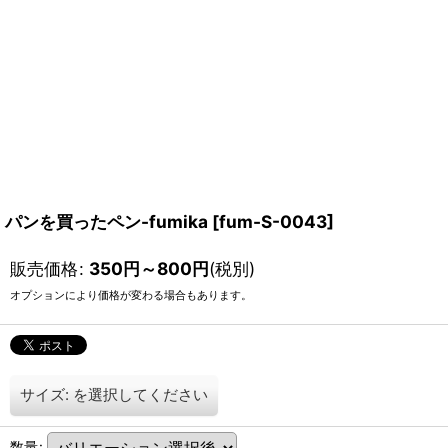
パンを買ったペン-fumika
[
fum-S-0043
]
販売価格
:
350
円
～800
円
(税別)
オプションにより価格が変わる場合もあります。
サイズ:
を選択してください
数量
: