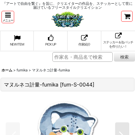
『アートで自由を繋ぐ』を旨に、クリエイターの作品を、ステッカーとして世に
届けているフリースタイルクリエイション
メニュー
ステッカー＆缶バッチ
NEW ITEM
PICK UP
作家紹介
を作りたい！
ホーム
>
fumika
>
マヌルネコ計量-fumika
マヌルネコ計量-fumika
[
fum-S-0044
]