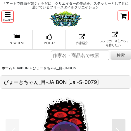
『アートで自由を繋ぐ』を旨に、クリエイターの作品を、ステッカーとして世に
届けているフリースタイルクリエイション
メニュー
ステッカー＆缶バッチ
NEW ITEM
PICK UP
作家紹介
を作りたい！
ホーム
>
JAIBON
>
びょーきちゃん_目-JAIBON
びょーきちゃん_目-JAIBON
[
Jai-S-0079
]