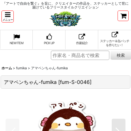
『アートで自由を繋ぐ』を旨に、クリエイターの作品を、ステッカーとして世に
届けているフリースタイルクリエイション
メニュー
ステッカー＆缶バッチ
NEW ITEM
PICK UP
作家紹介
を作りたい！
ホーム
>
fumika
>
アマペンちゃん-fumika
アマペンちゃん-fumika
[
fum-S-0046
]