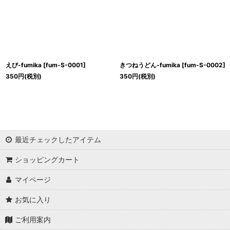
えび-fumika
[
fum-S-0001
]
きつねうどん-fumika
[
fum-S-0002
]
350
円
(税別)
350
円
(税別)
最近チェックしたアイテム
ショッピングカート
マイページ
お気に入り
ご利用案内