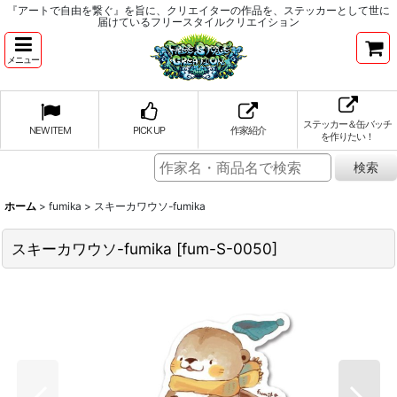
『アートで自由を繋ぐ』を旨に、クリエイターの作品を、ステッカーとして世に
届けているフリースタイルクリエイション
メニュー
ステッカー＆缶バッチ
NEW ITEM
PICK UP
作家紹介
を作りたい！
ホーム
>
fumika
>
スキーカワウソ-fumika
スキーカワウソ-fumika
[
fum-S-0050
]