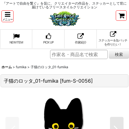
『アートで自由を繋ぐ』を旨に、クリエイターの作品を、ステッカーとして世に
届けているフリースタイルクリエイション
メニュー
ステッカー＆缶バッチ
NEW ITEM
PICK UP
作家紹介
を作りたい！
ホーム
>
fumika
>
子猫のロッタ_01-fumika
子猫のロッタ_01-fumika
[
fum-S-0056
]