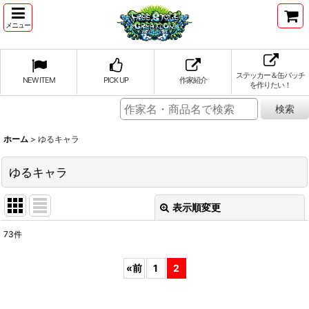
メニュー
ステッカー＆缶バッチ
NEW ITEM
PICK UP
作家紹介
を作りたい！
ホーム
>
ゆるキャラ
ゆるキャラ
表示順変更
閉じる
73
件
表示数
:
«
前
1
2
並び順
: